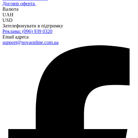
Договір оферта
Валюта
UAH
USD
Зателефонувати в підтримку
Реклама: (096) 939 0320
Email адреса
@troppus
au.moc.enilnoavon