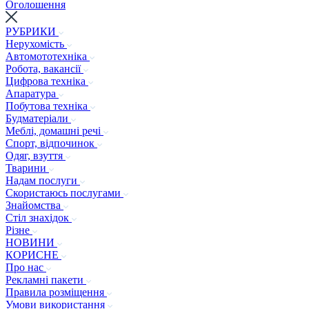
Оголошення
РУБРИКИ
Нерухомість
Автомототехніка
Робота, вакансії
Цифрова техніка
Апаратура
Побутова техніка
Будматеріали
Меблі, домашні речі
Спорт, відпочинок
Одяг, взуття
Тварини
Надам послуги
Скористаюсь послугами
Знайомства
Стіл знахідок
Різне
НОВИНИ
КОРИСНЕ
Про нас
Рекламні пакети
Правила розміщення
Умови використання