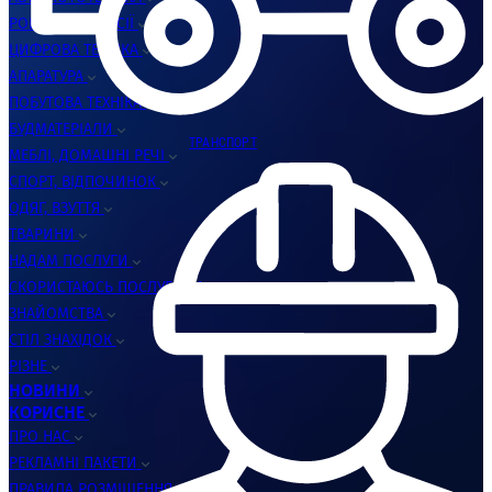
РОБОТА, ВАКАНСІЇ
ЦИФРОВА ТЕХНІКА
АПАРАТУРА
ПОБУТОВА ТЕХНІКА
БУДМАТЕРІАЛИ
ТРАНСПОРТ
МЕБЛІ, ДОМАШНІ РЕЧІ
СПОРТ, ВІДПОЧИНОК
ОДЯГ, ВЗУТТЯ
ТВАРИНИ
НАДАМ ПОСЛУГИ
СКОРИСТАЮСЬ ПОСЛУГАМИ
ЗНАЙОМСТВА
СТІЛ ЗНАХІДОК
РІЗНЕ
НОВИНИ
КОРИСНЕ
ПРО НАС
РЕКЛАМНІ ПАКЕТИ
ПРАВИЛА РОЗМІЩЕННЯ