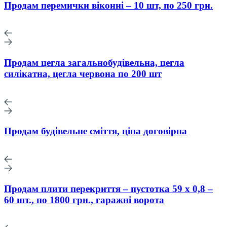
Продам перемички віконні – 10 шт, по 250 грн.
Продам цегла загальнобудівельна, цегла
силікатна, цегла червона по 200 шт
Продам будівельне сміття, ціна договірна
Продам плити перекриття – пустотка 59 х 0,8 –
60 шт., по 1800 грн., гаражні ворота