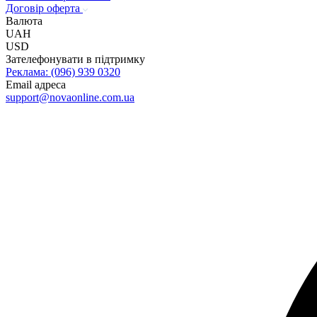
Договір оферта
Валюта
UAH
USD
Зателефонувати в підтримку
Реклама: (096) 939 0320
Email адреса
@troppus
au.moc.enilnoavon