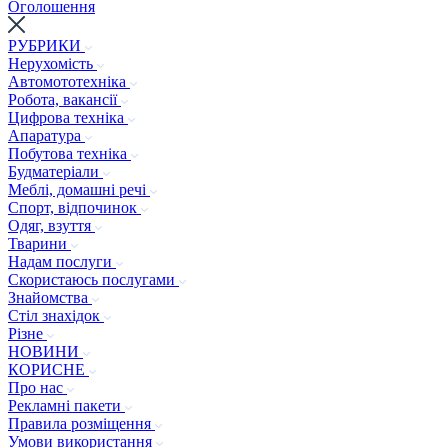
Оголошення
РУБРИКИ
Нерухомість
Автомототехніка
Робота, вакансії
Цифрова техніка
Апаратура
Побутова техніка
Будматеріали
Меблі, домашні речі
Спорт, відпочинок
Одяг, взуття
Тварини
Надам послуги
Скористаюсь послугами
Знайомства
Стіл знахідок
Різне
НОВИНИ
КОРИСНЕ
Про нас
Рекламні пакети
Правила розміщення
Умови використання