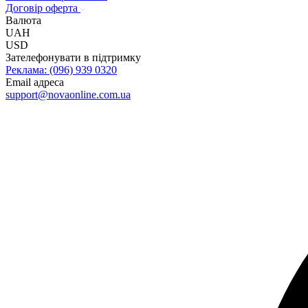
Договір оферта
Валюта
UAH
USD
Зателефонувати в підтримку
Реклама: (096) 939 0320
Email адреса
@troppus
au.moc.enilnoavon