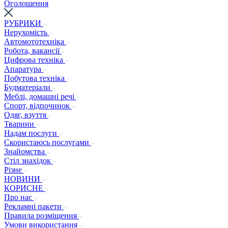
Оголошення
РУБРИКИ
Нерухомість
Автомототехніка
Робота, вакансії
Цифрова техніка
Апаратура
Побутова техніка
Будматеріали
Меблі, домашні речі
Спорт, відпочинок
Одяг, взуття
Тварини
Надам послуги
Скористаюсь послугами
Знайомства
Стіл знахідок
Різне
НОВИНИ
КОРИСНЕ
Про нас
Рекламні пакети
Правила розміщення
Умови використання