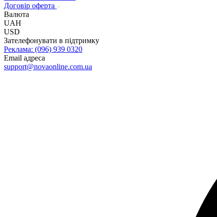
Договір оферта
Валюта
UAH
USD
Зателефонувати в підтримку
Реклама: (096) 939 0320
Email адреса
@troppus
au.moc.enilnoavon