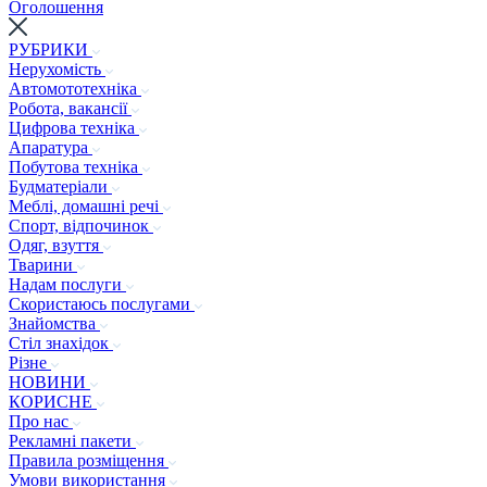
Оголошення
РУБРИКИ
Нерухомість
Автомототехніка
Робота, вакансії
Цифрова техніка
Апаратура
Побутова техніка
Будматеріали
Меблі, домашні речі
Спорт, відпочинок
Одяг, взуття
Тварини
Надам послуги
Скористаюсь послугами
Знайомства
Стіл знахідок
Різне
НОВИНИ
КОРИСНЕ
Про нас
Рекламні пакети
Правила розміщення
Умови використання